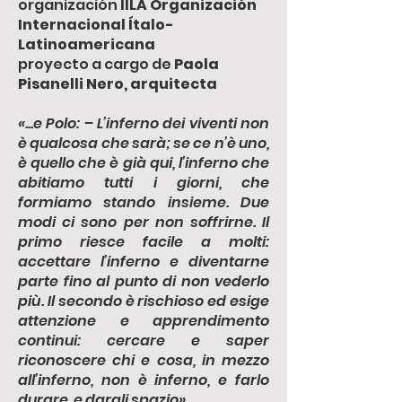
organización
IILA Organización
Internacional Ítalo-
Latinoamericana
proyecto a cargo de
Paola
Pisanelli Nero, arquitecta
«...e
Polo: – L’inferno dei viventi non
è qualcosa che sarà; se ce n’è uno,
è quello che è già qui, l’inferno che
abitiamo tutti i giorni, che
formiamo stando insieme. Due
modi ci sono per non soffrirne. Il
primo riesce facile a molti:
accettare l’inferno e diventarne
parte fino al punto di non vederlo
più. Il secondo è rischioso ed esige
attenzione e apprendimento
continui: cercare e saper
riconoscere chi e cosa, in mezzo
all’inferno, non è inferno, e farlo
durare, e dargli spazio»